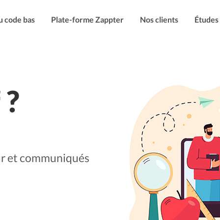
u code bas
Plate-forme Zappter
Nos clients
Études
 ?
our et communiqués