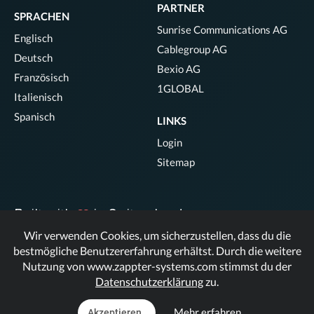
PARTNER
SPRACHEN
Sunrise Communications AG
Englisch
Cablegroup AG
Deutsch
Bexio AG
Französisch
1GLOBAL
Italienisch
Spanisch
LINKS
Login
Sitemap
Built with
in Switzerland.
Wir verwenden Cookies, um sicherzustellen, dass du die
bestmögliche Benutzererfahrung erhältst. Durch die weitere
© Zappter
Nutzung von www.zappter-systems.com stimmst du der
Datenschutzerklärung
zu.
Mehr erfahren
Akzeptieren