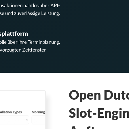
ansaktionen nahtlos über API-
se und zuverlässige Leistung.
splattform
olle über ihre Terminplanung,
evorzugten Zeitfenster
Open Dutc
Slot-Engin