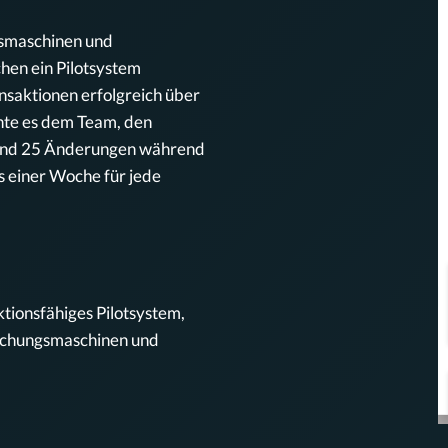
gsmaschinen und
hen ein Pilotsystem
ansaktionen erfolgreich über
te es dem Team, den
n und 25 Änderungen während
s einer Woche für jede
ktionsfähiges Pilotsystem,
buchungsmaschinen und