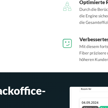
Optimierte 
Durch die Berück
die Engine siche
die Gesamteffiz
Verbesserte
Mit diesem fort
Fiber präzisere
höheren Kundenz
ckoffice-