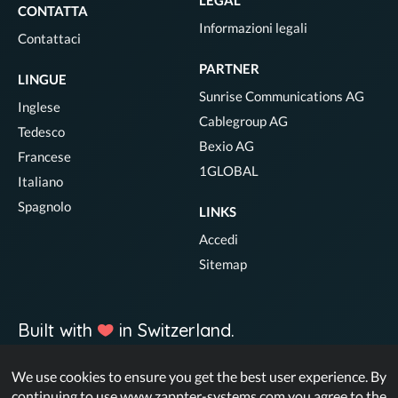
CONTATTA
Informazioni legali
Contattaci
PARTNER
LINGUE
Sunrise Communications AG
Inglese
Cablegroup AG
Tedesco
Bexio AG
Francese
1GLOBAL
Italiano
Spagnolo
LINKS
Accedi
Sitemap
Built with
in Switzerland.
We use cookies to ensure you get the best user experience. By
© Zappter
continuing to use www.zappter-systems.com you agree to the