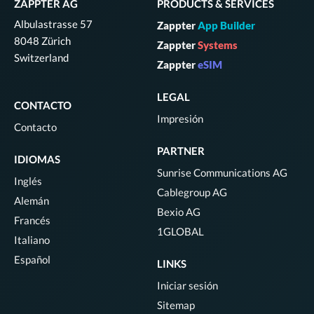
ZAPPTER AG
PRODUCTS & SERVICES
Albulastrasse 57
Zappter
App Builder
8048 Zürich
Zappter
Systems
Switzerland
Zappter
eSIM
LEGAL
CONTACTO
Impresión
Contacto
PARTNER
IDIOMAS
Sunrise Communications AG
Inglés
Cablegroup AG
Alemán
Bexio AG
Francés
1GLOBAL
Italiano
Español
LINKS
Iniciar sesión
Sitemap